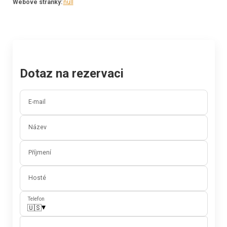
Webové stránky
:
null
Dotaz na rezervaci
E-mail
Název
Příjmení
Hosté
Telefon
▾
🇺🇸