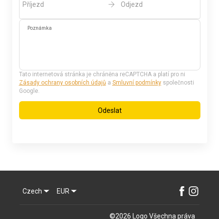
Příjezd
Odjezd
Poznámka
Tato internetová stránka je chráněna reCAPTCHA a platí pro ni
Zásady ochrany osobních údajů
a
Smluvní podmínky
společnosti
Google.
Odeslat
Czech
EUR
©
2026
Logo
Všechna práva