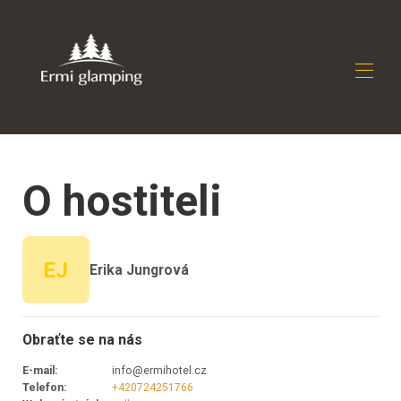
Domov
Akce
O hostiteli
Přehled
Mapa
Galerie
Sazby
Dostupnost
EJ
Erika Jungrová
Recenze
Kontakt
Obraťte se na nás
E-mail
:
info@ermihotel.cz
Telefon
:
+420724251766