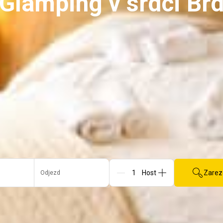
Glamping v srdci Br
Zarez
Odjezd
Osoby