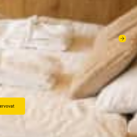
d
ervovat