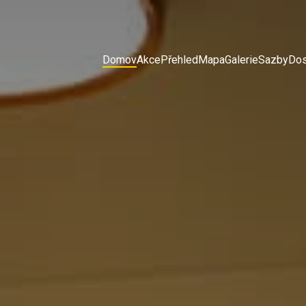
Domov
Akce
Přehled
Mapa
Galerie
Sazby
Dos